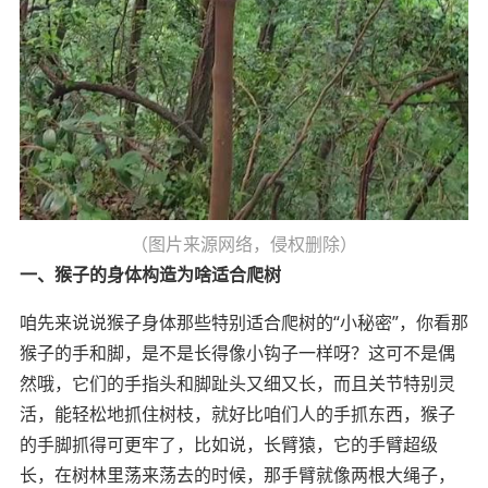
（图片来源网络，侵权删除）
一、猴子的身体构造为啥适合爬树
咱先来说说猴子身体那些特别适合爬树的“小秘密”，你看那
猴子的手和脚，是不是长得像小钩子一样呀？这可不是偶
然哦，它们的手指头和脚趾头又细又长，而且关节特别灵
活，能轻松地抓住树枝，就好比咱们人的手抓东西，猴子
的手脚抓得可更牢了，比如说，长臂猿，它的手臂超级
长，在树林里荡来荡去的时候，那手臂就像两根大绳子，