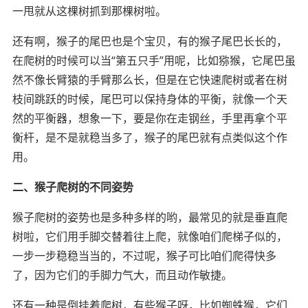
一甩就从这棵树抓到那棵树啦。
还有啊，猴子的尾巴也是个宝贝，有的猴子尾巴长长的，
在爬树的时候可以当“第五只手”用呢，比如猕猴，它尾巴虽
然不像长臂猿的手臂那么长，但是在它快速爬树或者在树
枝间跳跃的时候，尾巴可以保持身体的平衡，就像一个天
然的平衡器，想象一下，要是你在走钢丝，手里再拿个平
衡杆，是不是就稳当多了，猴子的尾巴就有点类似这个作
用。
二、猴子爬树的不同姿势
猴子爬树的姿势也是多种多样的哟，最常见的就是垂直爬
树啦，它们用手脚交替着往上爬，就像咱们爬梯子似的，
一步一步稳稳当当的，不过呢，猴子可比咱们爬得快多
了，因为它们的手脚力气大，而且动作敏捷。
还有一种是倒挂着爬树，有些猴子呀，比如蜘蛛猴，它们