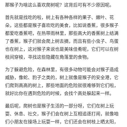
那猴子为啥这么喜欢爬树呢？这背后可有不少原因呢。
首先就是找吃的啦，树上有各种各样的果子、嫩叶、花
朵，这些都是猴子喜欢吃的美食，比如说香蕉，很多猴子
都爱吃香蕉吧，在热带雨林里，那些高大的香蕉树上结满
了香蕉，猴子们就会爬上树去摘，而且有些小虫子、鸟蛋
也在树上，这对猴子来说也是美味佳肴呢，它们可以在树
枝间穿梭，寻找这些隐藏在角落里的食物。
为了躲避危险，在森林里，有很多动物可能会对猴子造成
威胁，像蛇、豹子之类的，树上就像是猴子的安全港，它
们爬到高高的树上，那些地面的危险就很难够到它们啦，
就好比你在遇到危险的时候，会找个高处躲起来一样。
最后呢，爬树也是猴子生活的一部分呀，它们在树上玩
耍、休息、社交，猴子们会在树上互相追逐打闹，就像咱
们小朋友在操场上玩耍一样，它们还会在树枝上晒太阳，