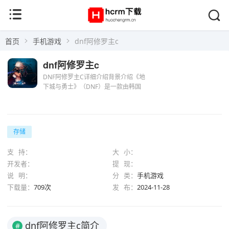
首页
手机游戏
dnf阿修罗主c
dnf阿修罗主c
DNF阿修罗主C详细介绍背景介绍《地
下城与勇士》（DNF）是一款由韩国
NEOPLE网游公司研发的2D横版过关动
作网络游戏，自2008年在韩国正式发布
以来，已经在全球范围内积累了大量玩
家，游戏以其精美的...
存储
支 持：
大 小：
开发者：
提 现：
说 明：
分 类：
手机游戏
下载量：
709次
发 布：
2024-11-28
dnf阿修罗主c简介
#